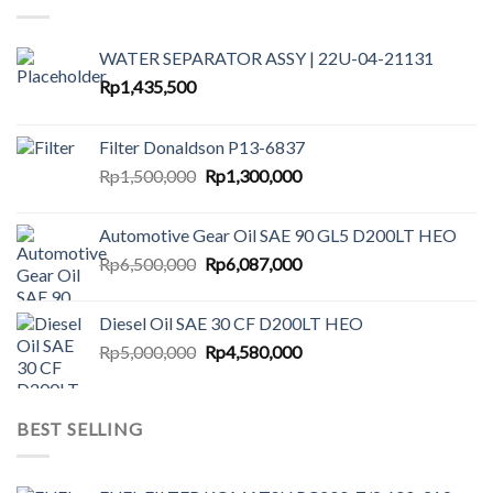
WATER SEPARATOR ASSY | 22U-04-21131
Rp
1,435,500
Filter Donaldson P13-6837
Original
Current
Rp
1,500,000
Rp
1,300,000
price
price
was:
is:
Automotive Gear Oil SAE 90 GL5 D200LT HEO
Rp1,500,000.
Rp1,300,000.
Original
Current
Rp
6,500,000
Rp
6,087,000
price
price
was:
is:
Diesel Oil SAE 30 CF D200LT HEO
Rp6,500,000.
Rp6,087,000.
Original
Current
Rp
5,000,000
Rp
4,580,000
price
price
was:
is:
Rp5,000,000.
Rp4,580,000.
BEST SELLING