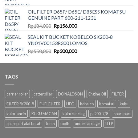
price
price
was:
is:
OIL FILTER D65P/ D65E/ D85ESS KOMATSU
Rp500,000.
Rp350,000.
GENUINE PART 600-211-1231
Original
Current
Rp
184,000
Rp
156,000
price
price
SEAL KIT BUCKET KOBELCO SK200-8
was:
is:
YN01V00153R300 LOMOS
Rp184,000.
Rp156,000.
Original
Current
Rp
550,000
Rp
300,000
price
price
was:
is:
Rp550,000.
Rp300,000.
TAGS
carrier roller
catterpillar
DONALDSON
Engine Oil
FILTER
FILTER SK200-8
FUELFILTER
HEO
kobelco
komatsu
kuku
kuku lancip
KUKU MACAN
kuku runcing
pc200-7/8
sparepart
sparepart alat berat
teeth
tooth
undercarriage
UTP