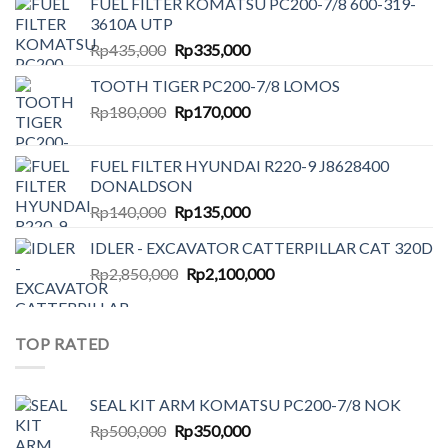
FUEL FILTER KOMATSU PC200-7/8 600-319-
3610A UTP
Original
Current
Rp
435,000
Rp
335,000
price
price
TOOTH TIGER PC200-7/8 LOMOS
was:
is:
Original
Current
Rp
180,000
Rp435,000.
Rp
170,000
Rp335,000.
price
price
was:
is:
FUEL FILTER HYUNDAI R220-9 J8628400
Rp180,000.
Rp170,000.
DONALDSON
Original
Current
Rp
140,000
Rp
135,000
price
price
IDLER - EXCAVATOR CATTERPILLAR CAT 320D
was:
is:
Original
Current
Rp
2,850,000
Rp140,000.
Rp
2,100,000
Rp135,000.
price
price
was:
is:
Rp2,850,000.
Rp2,100,000.
TOP RATED
SEAL KIT ARM KOMATSU PC200-7/8 NOK
Original
Current
Rp
500,000
Rp
350,000