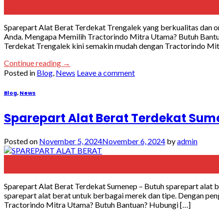
05
Nov
Sparepart Alat Berat Terdekat Trengalek yang berkualitas dan 
Anda. Mengapa Memilih Tractorindo Mitra Utama? Butuh Bantuan?
Terdekat Trengalek kini semakin mudah dengan Tractorindo Mit
Continue reading
→
Posted in
Blog
,
News
Leave a comment
Blog
,
News
Sparepart Alat Berat Terdekat Su
Posted on
November 5, 2024
November 6, 2024
by
admin
05
Nov
Sparepart Alat Berat Terdekat Sumenep – Butuh sparepart alat 
sparepart alat berat untuk berbagai merek dan tipe. Dengan p
Tractorindo Mitra Utama? Butuh Bantuan? Hubungi […]