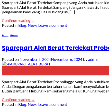
Sparepart Alat Berat Terdekat Sampang yang Anda butuhkan kini
Sparepart Alat Berat Terdekat Sampang? Jangan khawatir, Trac
pengalaman kami yang luas di bidang ini, […]
Continue reading
→
Posted in
Blog
,
News
Leave a comment
Blog
,
News
Sparepart Alat Berat Terdekat Pro
Posted on
November 5, 2024
November 6, 2024
by
admin
05
Nov
Sparepart Alat Berat Terdekat Probolinggo yang Anda butuhkan 
Anda. Dengan pengalaman bertahun-tahun, kami menyediakan berb
Butuh Bantuan? Hubungi kami sekarang melalui: Kunjungi websit
Continue reading
→
Posted in
Blog
,
News
Leave a comment