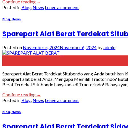
Continue reading
→
Posted in
Blog
,
News
Leave a comment
Blog
,
News
Sparepart Alat Berat Terdekat Sit
Posted on
November 5, 2024
November 6, 2024
by
admin
05
Nov
Sparepart Alat Berat Terdekat Situbondo yang Anda butuhkan ki
sparepart alat berat Anda. Mengapa Memilih Tractorindo? Butuh
Berat Terdekat Situbondo hanya ada di Tractorindo! Bahaya yan
Continue reading
→
Posted in
Blog
,
News
Leave a comment
Blog
,
News
Sparepart Alat Berat Terdekat Sido