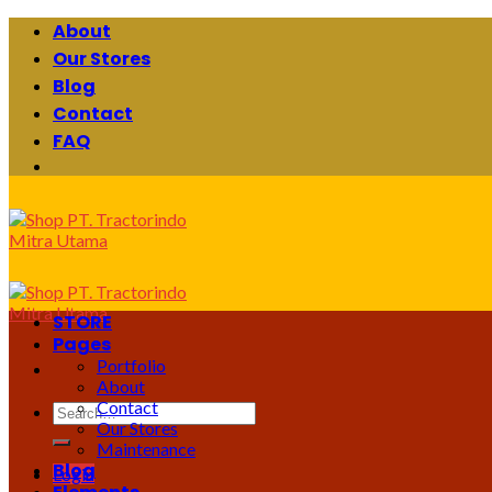
Skip
About
to
Our Stores
content
Blog
Contact
FAQ
STORE
Pages
Portfolio
About
Contact
Search
Our Stores
for:
Maintenance
Blog
Login