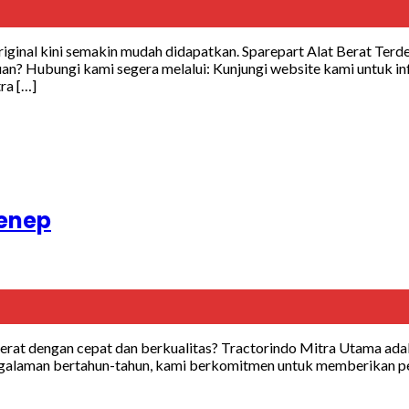
original kini semakin mudah didapatkan. Sparepart Alat Berat Te
 Hubungi kami segera melalui: Kunjungi website kami untuk info
ra […]
menep
berat dengan cepat dan berkualitas? Tractorindo Mitra Utama ad
engalaman bertahun-tahun, kami berkomitmen untuk memberikan pe