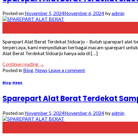
Posted on
November 5, 2024
November 6, 2024
by
admin
05
Nov
Sparepart Alat Berat Terdekat Sidoarjo – Butuh sparepart alat b
terpercaya, kami menyediakan berbagai macam sparepart untuk 
Alat Berat Terdekat Sidoarjo hanya ada di […]
Continue reading
→
Posted in
Blog
,
News
Leave a comment
Blog
,
News
Sparepart Alat Berat Terdekat Sa
Posted on
November 5, 2024
November 6, 2024
by
admin
05
Nov