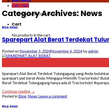
Elements
Cart /
Rp
0
Category Archives:
News
No products in the cart.
Cart
Blog
,
News
No products in the cart.
Sparepart Alat Berat Terdekat Tu
Posted on
November 5, 2024
November 6, 2024
by
admin
05
Nov
Sparepart Alat Berat Terdekat Tulungagung yang Anda butuhkan
sparepart alat berat Anda. Mengapa Memilih Tractorindo? Butuh
Berat Terdekat Tulungagung hanya ada di Tractorindo! #sparepa
Continue reading
→
Posted in
Blog
,
News
Leave a comment
Blog
,
News