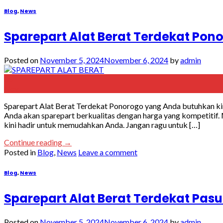
Blog
,
News
Sparepart Alat Berat Terdekat Pon
Posted on
November 5, 2024
November 6, 2024
by
admin
05
Nov
Sparepart Alat Berat Terdekat Ponorogo yang Anda butuhkan ki
Anda akan sparepart berkualitas dengan harga yang kompetiti
kini hadir untuk memudahkan Anda. Jangan ragu untuk […]
Continue reading
→
Posted in
Blog
,
News
Leave a comment
Blog
,
News
Sparepart Alat Berat Terdekat Pas
Posted on
November 5, 2024
November 6, 2024
by
admin