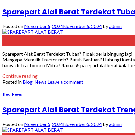
Sparepart Alat Berat Terdekat Tub
Posted on
November 5, 2024
November 6, 2024
by
admin
05
Nov
Sparepart Alat Berat Terdekat Tuban? Tidak perlu bingung lagi!
Mengapa Memilih Tractorindo? Butuh Bantuan? Hubungi kami sege
hanya di Tractorindo Mitra Utama! #sparepartalatberat #alatbe
Continue reading
→
Posted in
Blog
,
News
Leave a comment
Blog
,
News
Sparepart Alat Berat Terdekat Tre
Posted on
November 5, 2024
November 6, 2024
by
admin