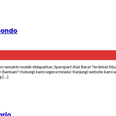
ubondo
ni semakin mudah didapatkan. Sparepart Alat Berat Terdekat Sit
 Bantuan? Hubungi kami segera melalui: Kunjungi website kami un
g […]
arjo