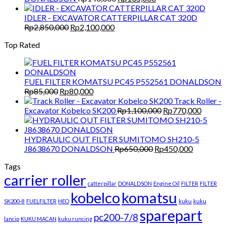
price
price
was:
is:
IDLER - EXCAVATOR CATTERPILLAR CAT 320D
Original
Current
Rp140,000.
Rp135,000.
Rp
2,850,000
Rp
2,100,000
price
price
Top Rated
was:
is:
Rp2,850,000.
Rp2,100,000.
FUEL FILTER KOMATSU PC45 P552561 DONALDSON
Original
Current
Rp
85,000
Rp
80,000
price
price
Track Roller -
was:
is:
Original
Curren
Excavator Kobelco SK200
Rp
1,100,000
Rp
770,000
Rp85,000.
Rp80,000.
price
price
was:
is:
Rp1,100,000.
Rp770,
HYDRAULIC OUT FILTER SUMITOMO SH210-5
Original
Current
J8638670 DONALDSON
Rp
650,000
Rp
450,000
price
price
Tags
was:
is:
carrier roller
Rp650,000.
Rp450,00
catterpillar
DONALDSON
Engine Oil
FILTER
FILTER
kobelco
komatsu
SK200-8
FUELFILTER
HEO
kuku
kuku
sparepart
pc200-7/8
lancip
KUKU MACAN
kuku runcing