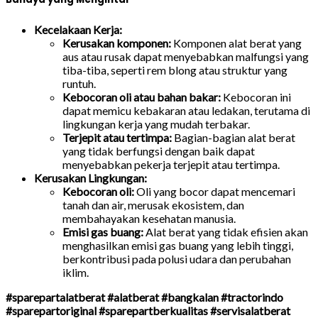
Kecelakaan Kerja:
Kerusakan komponen:
Komponen alat berat yang
aus atau rusak dapat menyebabkan malfungsi yang
tiba-tiba, seperti rem blong atau struktur yang
runtuh.
Kebocoran oli atau bahan bakar:
Kebocoran ini
dapat memicu kebakaran atau ledakan, terutama di
lingkungan kerja yang mudah terbakar.
Terjepit atau tertimpa:
Bagian-bagian alat berat
yang tidak berfungsi dengan baik dapat
menyebabkan pekerja terjepit atau tertimpa.
Kerusakan Lingkungan:
Kebocoran oli:
Oli yang bocor dapat mencemari
tanah dan air, merusak ekosistem, dan
membahayakan kesehatan manusia.
Emisi gas buang:
Alat berat yang tidak efisien akan
menghasilkan emisi gas buang yang lebih tinggi,
berkontribusi pada polusi udara dan perubahan
iklim.
#sparepartalatberat #alatberat #bangkalan #tractorindo
#sparepartoriginal #sparepartberkualitas #servisalatberat