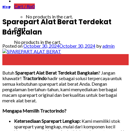
Cart /
Rp
0
Blog
No products in the cart.
Sparepart Alat Berat Terdekat
Cart
Bangkalan
No products in the cart.
Posted on
October 30, 2024
October 30, 2024
by
admin
30
Oct
Butuh
Sparepart Alat Berat Terdekat Bangkalan
? Jangan
khawatir!
Tractorindo
hadir sebagai solusi terpercaya untuk
semua kebutuhan sparepart alat berat Anda. Dengan
pengalaman bertahun-tahun, kami menyediakan berbagai
macam sparepart original dan berkualitas untuk berbagai
merek alat berat.
Mengapa Memilih Tractorindo?
Ketersediaan Sparepart Lengkap:
Kami memiliki stok
sparepart yang lengkap, mulai dari komponen kecil