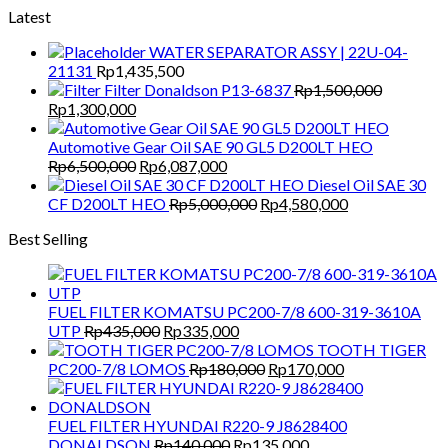
Latest
WATER SEPARATOR ASSY | 22U-04-
21131
Rp
1,435,500
Filter Donaldson P13-6837
Rp
1,500,000
Original
Current
Rp
1,300,000
price
price
was:
is:
Automotive Gear Oil SAE 90 GL5 D200LT HEO
Rp1,500,000.
Rp1,300,000.
Original
Current
Rp
6,500,000
Rp
6,087,000
price
price
Diesel Oil SAE 30
was:
is:
Original
Current
CF D200LT HEO
Rp
5,000,000
Rp
4,580,000
Rp6,500,000.
Rp6,087,000.
price
price
Best Selling
was:
is:
Rp5,000,000.
Rp4,580,000.
FUEL FILTER KOMATSU PC200-7/8 600-319-3610A
Original
Current
UTP
Rp
435,000
Rp
335,000
price
price
TOOTH TIGER
was:
is:
Original
Current
PC200-7/8 LOMOS
Rp
180,000
Rp
170,000
Rp435,000.
Rp335,000.
price
price
was:
is:
Rp180,000.
Rp170,000.
FUEL FILTER HYUNDAI R220-9 J8628400
Original
Current
DONALDSON
Rp
140,000
Rp
135,000