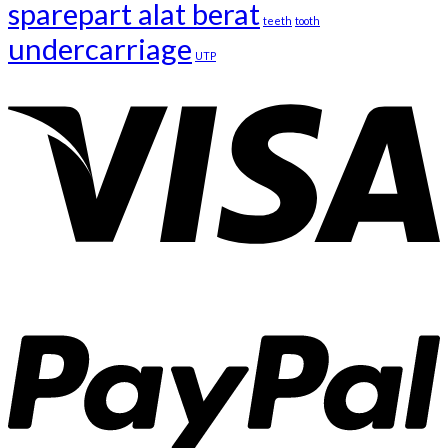
sparepart alat berat
teeth
tooth
undercarriage
UTP