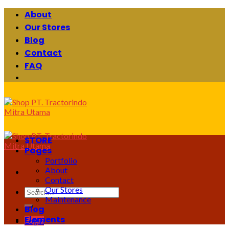
Skip
About
to
Our Stores
content
Blog
Contact
FAQ
STORE
Pages
Portfolio
About
Contact
Our Stores
Search
Maintenance
for:
Blog
Elements
Login