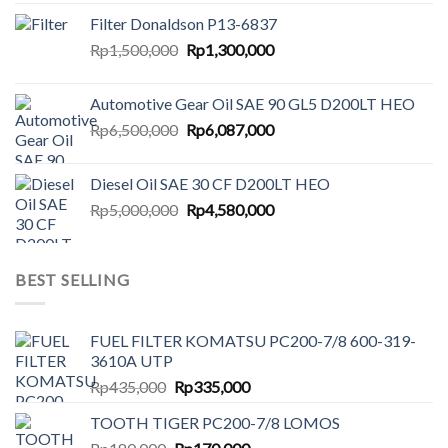
Filter Donaldson P13-6837
Original
Current
Rp
1,500,000
Rp
1,300,000
price
price
was:
is:
Automotive Gear Oil SAE 90 GL5 D200LT HEO
Rp1,500,000.
Rp1,300,000.
Original
Current
Rp
6,500,000
Rp
6,087,000
price
price
was:
is:
Diesel Oil SAE 30 CF D200LT HEO
Rp6,500,000.
Rp6,087,000.
Original
Current
Rp
5,000,000
Rp
4,580,000
price
price
was:
is:
Rp5,000,000.
Rp4,580,000.
BEST SELLING
FUEL FILTER KOMATSU PC200-7/8 600-319-
3610A UTP
Original
Current
Rp
435,000
Rp
335,000
price
price
TOOTH TIGER PC200-7/8 LOMOS
was:
is:
Original
Current