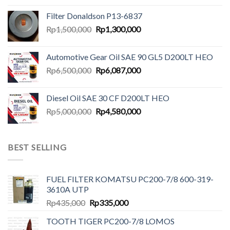
Filter Donaldson P13-6837
Original
Current
Rp
1,500,000
Rp
1,300,000
price
price
was:
is:
Automotive Gear Oil SAE 90 GL5 D200LT HEO
Rp1,500,000.
Rp1,300,000.
Original
Current
Rp
6,500,000
Rp
6,087,000
price
price
was:
is:
Diesel Oil SAE 30 CF D200LT HEO
Rp6,500,000.
Rp6,087,000.
Original
Current
Rp
5,000,000
Rp
4,580,000
price
price
was:
is:
Rp5,000,000.
Rp4,580,000.
BEST SELLING
FUEL FILTER KOMATSU PC200-7/8 600-319-
3610A UTP
Original
Current
Rp
435,000
Rp
335,000
price
price
TOOTH TIGER PC200-7/8 LOMOS
was:
is: