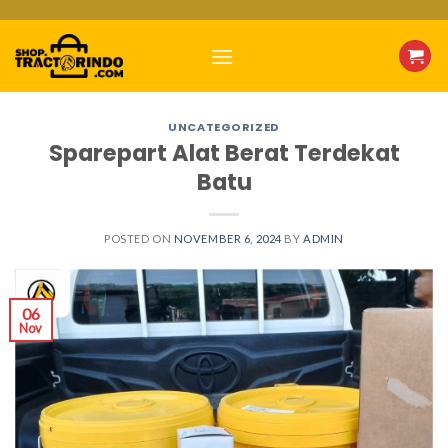
Skip
to
content
UNCATEGORIZED
Sparepart Alat Berat Terdekat
Batu
POSTED ON
NOVEMBER 6, 2024
BY
ADMIN
06
Nov