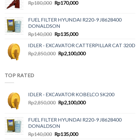
Original
Current
Rp
180,000
Rp435,000.
Rp
170,000
Rp335,000.
price
price
was:
is:
FUEL FILTER HYUNDAI R220-9 J8628400
Rp180,000.
Rp170,000.
DONALDSON
Original
Current
Rp
140,000
Rp
135,000
price
price
IDLER - EXCAVATOR CATTERPILLAR CAT 320D
was:
is:
Original
Current
Rp
2,850,000
Rp140,000.
Rp
2,100,000
Rp135,000.
price
price
was:
is:
Rp2,850,000.
Rp2,100,000.
TOP RATED
IDLER - EXCAVATOR KOBELCO SK200
Original
Current
Rp
2,850,000
Rp
2,100,000
price
price
was:
is:
FUEL FILTER HYUNDAI R220-9 J8628400
Rp2,850,000.
Rp2,100,000.
DONALDSON
Original
Current
Rp
140,000
Rp
135,000