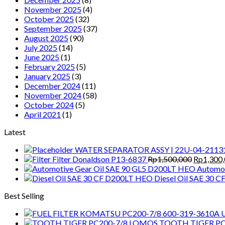
November 2025
(4)
October 2025
(32)
September 2025
(37)
August 2025
(90)
July 2025
(14)
June 2025
(1)
February 2025
(5)
January 2025
(3)
December 2024
(11)
November 2024
(58)
October 2024
(5)
April 2021
(1)
Latest
WATER SEPARATOR ASSY | 22U-04-2113
Original
Filter Donaldson P13-6837
Rp
1,500,000
Rp
1,300
price
Automot
was:
Diesel Oil SAE 30 
Rp1,500,
Best Selling
TOOTH TIGER PC