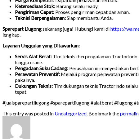
Harga Kompetitif:
Dapatkan penawaran terbaik.
Ketersediaan Stok:
Barang selalu ready.
Pengiriman Cepat:
Proses pengiriman cepat dan aman.
Teknisi Berpengalaman:
Siap membantu Anda.
Sparepart Liugong
sekarang juga! Hubungi kami di
https://wa.
lengkap.
Layanan Unggulan yang Ditawarkan:
Servis Alat Berat:
Tim teknisi berpengalaman Tractorindo Mi
hingga crane.
Pengadaan Suku Cadang:
Perusahaan ini menyediakan berba
Perawatan Preventif:
Melalui program perawatan preventif
pakainya.
Dukungan Teknis:
Tim dukungan teknis Tractorindo selalu
tepat.
#jualsparepartliugong #sparepartliugong #alatberat #liugong #
This entry was posted in
Uncategorized
. Bookmark the
permali