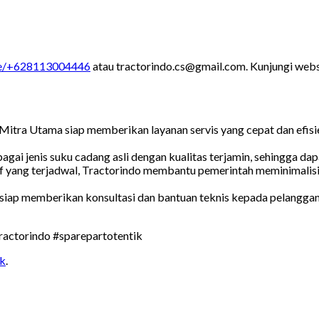
me/+628113004446
atau tractorindo.cs@gmail.com. Kunjungi web
tra Utama siap memberikan layanan servis yang cepat dan efisien 
gai jenis suku cadang asli dengan kualitas terjamin, sehingga dap
 yang terjadwal, Tractorindo membantu pemerintah meminimalisi
 siap memberikan konsultasi dan bantuan teknis kepada pelanggan
tractorindo #sparepartotentik
nk
.