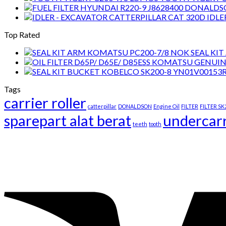
IDLE
Top Rated
SEAL KI
Tags
carrier roller
catterpillar
DONALDSON
Engine Oil
FILTER
FILTER SK
sparepart alat berat
undercar
teeth
tooth