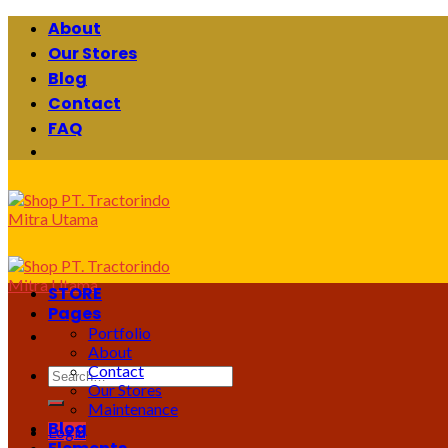
Skip
About
to
Our Stores
content
Blog
Contact
FAQ
STORE
Pages
Portfolio
About
Contact
Search
Our Stores
for:
Maintenance
Blog
Login