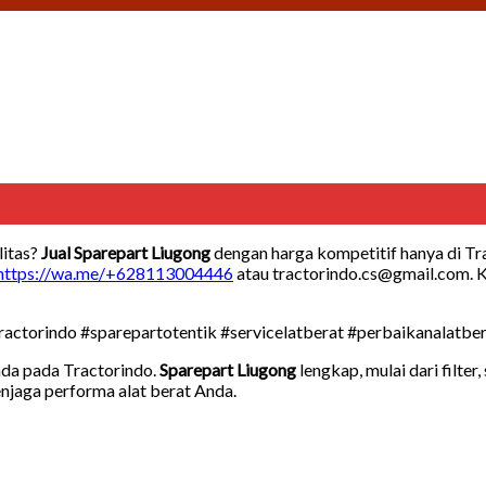
litas?
Jual Sparepart Liugong
dengan harga kompetitif hanya di T
https://wa.me/+628113004446
atau tractorindo.cs@gmail.com. 
tractorindo #sparepartotentik #servicelatberat #perbaikanalatbe
da pada Tractorindo.
Sparepart Liugong
lengkap, mulai dari filte
njaga performa alat berat Anda.