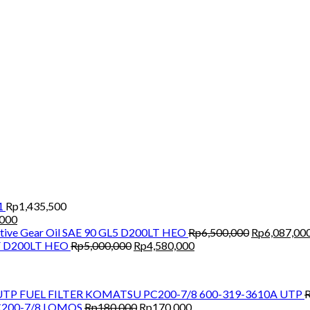
1
Rp
1,435,500
Current
,000
price
Original
ive Gear Oil SAE 90 GL5 D200LT HEO
Rp
6,500,000
Rp
6,087,00
is:
Original
Current
price
CF D200LT HEO
Rp
5,000,000
Rp
4,580,000
000.
Rp1,300,000.
price
price
was:
was:
is:
Rp6,500,000
Rp5,000,000.
Rp4,580,000.
FUEL FILTER KOMATSU PC200-7/8 600-319-3610A UTP
Original
Current
200-7/8 LOMOS
Rp
180,000
Rp
170,000