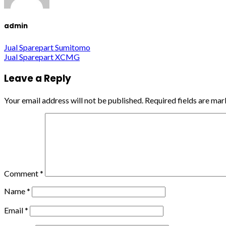
admin
Jual Sparepart Sumitomo
Jual Sparepart XCMG
Leave a Reply
Your email address will not be published.
Required fields are ma
Comment
*
Name
*
Email
*