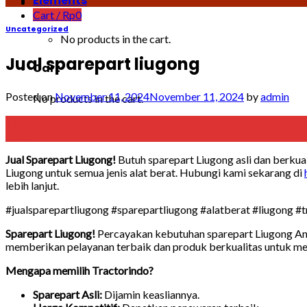
Elements
Cart /
Rp
0
Uncategorized
No products in the cart.
Jual sparepart liugong
Cart
Posted on
November 11, 2024
November 11, 2024
by
admin
No products in the cart.
11
Nov
Jual Sparepart Liugong!
Butuh sparepart Liugong asli dan berkua
Liugong untuk semua jenis alat berat. Hubungi kami sekarang di
lebih lanjut.
#jualsparepartliugong #sparepartliugong #alatberat #liugong #
Sparepart Liugong!
Percayakan kebutuhan sparepart Liugong An
memberikan pelayanan terbaik dan produk berkualitas untuk me
Mengapa memilih Tractorindo?
Sparepart Asli:
Dijamin keasliannya.