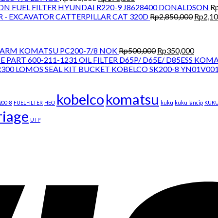
price
price
FUEL FILTER HYUNDAI R220-9 J8628400 DONALDSON
R
was:
is:
Origina
R - EXCAVATOR CATTERPILLAR CAT 320D
Rp
2,850,000
Rp
2,1
Rp180,000.
Rp170,000.
price
was:
Rp2,85
Original
Curren
T ARM KOMATSU PC200-7/8 NOK
Rp
500,000
Rp
350,000
price
price
OIL FILTER D65P/ D65E/ D85ESS KOM
was:
is:
SEAL KIT BUCKET KOBELCO SK200-8 YN01V00
Rp500,000.
Rp350,
kobelco
komatsu
200-8
FUELFILTER
HEO
kuku
kuku lancip
KUK
riage
UTP