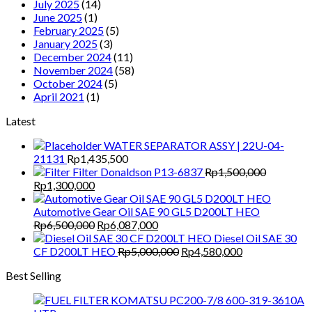
July 2025
(14)
June 2025
(1)
February 2025
(5)
January 2025
(3)
December 2024
(11)
November 2024
(58)
October 2024
(5)
April 2021
(1)
Latest
WATER SEPARATOR ASSY | 22U-04-
21131
Rp
1,435,500
Filter Donaldson P13-6837
Rp
1,500,000
Original
Current
Rp
1,300,000
price
price
was:
is:
Automotive Gear Oil SAE 90 GL5 D200LT HEO
Rp1,500,000.
Rp1,300,000.
Original
Current
Rp
6,500,000
Rp
6,087,000
price
price
Diesel Oil SAE 30
was:
is:
Original
Current
CF D200LT HEO
Rp
5,000,000
Rp
4,580,000
Rp6,500,000.
Rp6,087,000.
price
price
Best Selling
was:
is:
Rp5,000,000.
Rp4,580,000.