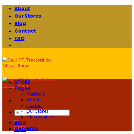
Skip
About
to
Our Stores
content
Blog
Contact
FAQ
STORE
Pages
Portfolio
About
Contact
Our Stores
Search
Maintenance
for:
Blog
Elements
Login