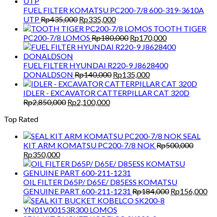
FUEL FILTER KOMATSU PC200-7/8 600-319-3610A
Original
Current
UTP
Rp
435,000
Rp
335,000
price
price
TOOTH TIGER
was:
is:
Original
Current
PC200-7/8 LOMOS
Rp
180,000
Rp
170,000
Rp435,000.
Rp335,000.
price
price
was:
is:
Rp180,000.
Rp170,000.
FUEL FILTER HYUNDAI R220-9 J8628400
Original
Current
DONALDSON
Rp
140,000
Rp
135,000
price
price
was:
is:
IDLER - EXCAVATOR CATTERPILLAR CAT 320D
Original
Current
Rp140,000.
Rp135,000.
Rp
2,850,000
Rp
2,100,000
price
price
Top Rated
was:
is:
Rp2,850,000.
Rp2,100,000.
SEAL
KIT ARM KOMATSU PC200-7/8 NOK
Rp
500,000
Original
Current
Rp
350,000
price
price
was:
is:
Rp500,000.
Rp350,000.
OIL FILTER D65P/ D65E/ D85ESS KOMATSU
Original
Cu
GENUINE PART 600-211-1231
Rp
184,000
Rp
156,000
price
pri
was:
is: