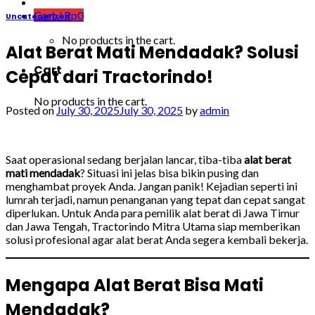
Cart /
Rp
0
Uncategorized
No products in the cart.
Alat Berat Mati Mendadak? Solusi
Cart
Cepat dari Tractorindo!
No products in the cart.
Posted on
July 30, 2025
July 30, 2025
by
admin
Saat operasional sedang berjalan lancar, tiba-tiba
alat berat
mati mendadak
? Situasi ini jelas bisa bikin pusing dan
menghambat proyek Anda. Jangan panik! Kejadian seperti ini
lumrah terjadi, namun penanganan yang tepat dan cepat sangat
diperlukan. Untuk Anda para pemilik alat berat di Jawa Timur
dan Jawa Tengah, Tractorindo Mitra Utama siap memberikan
solusi profesional agar alat berat Anda segera kembali bekerja.
Mengapa Alat Berat Bisa Mati
Mendadak?