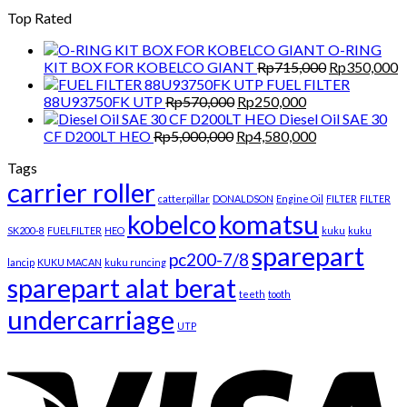
price
price
Top Rated
was:
is:
Rp2,850,000.
Rp2,100,000.
O-RING
Original
C
KIT BOX FOR KOBELCO GIANT
Rp
715,000
Rp
350,000
price
p
FUEL FILTER
Original
Current
was:
is
88U93750FK UTP
Rp
570,000
Rp
250,000
price
price
Rp715,000.
R
Diesel Oil SAE 30
Original
was:
is:
Current
CF D200LT HEO
Rp
5,000,000
Rp
4,580,000
price
Rp570,000.
Rp250,000.
price
Tags
was:
is:
carrier roller
Rp5,000,000.
Rp4,580,000.
catterpillar
DONALDSON
Engine Oil
FILTER
FILTER
kobelco
komatsu
SK200-8
FUELFILTER
HEO
kuku
kuku
sparepart
pc200-7/8
lancip
KUKU MACAN
kuku runcing
sparepart alat berat
teeth
tooth
undercarriage
UTP