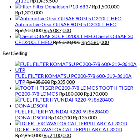
21131
Rp
1,435,500
Filter Donaldson P13-6837
Rp
1,500,000
Original
Current
Rp
1,300,000
price
price
was:
is:
Automotive Gear Oil SAE 90 GL5 D200LT HEO
Rp1,500,000.
Rp1,300,000.
Original
Current
Rp
6,500,000
Rp
6,087,000
price
price
Diesel Oil SAE 30
was:
is:
Original
Current
CF D200LT HEO
Rp
5,000,000
Rp
4,580,000
Rp6,500,000.
Rp6,087,000.
price
price
Best Selling
was:
is:
Rp5,000,000.
Rp4,580,000.
FUEL FILTER KOMATSU PC200-7/8 600-319-3610A
Original
Current
UTP
Rp
435,000
Rp
335,000
price
price
TOOTH TIGER
was:
is:
Original
Current
PC200-7/8 LOMOS
Rp
180,000
Rp
170,000
Rp435,000.
Rp335,000.
price
price
was:
is:
Rp180,000.
Rp170,000.
FUEL FILTER HYUNDAI R220-9 J8628400
Original
Current
DONALDSON
Rp
140,000
Rp
135,000
price
price
was:
is:
IDLER - EXCAVATOR CATTERPILLAR CAT 320D
Original
Current
Rp140,000.
Rp135,000.
Rp
2,850,000
Rp
2,100,000