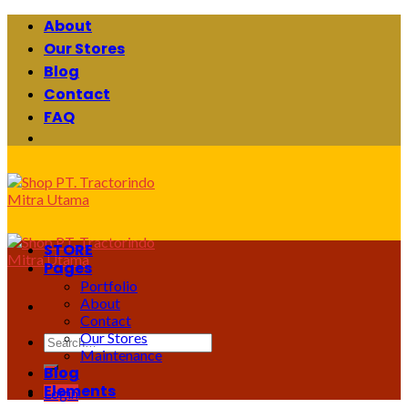
Skip
About
to
Our Stores
content
Blog
Contact
FAQ
STORE
Pages
Portfolio
About
Contact
Our Stores
Search
Maintenance
for:
Blog
Elements
Login