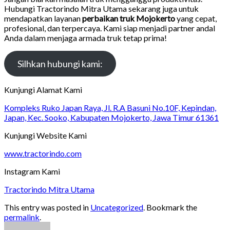
Hubungi Tractorindo Mitra Utama sekarang juga untuk
mendapatkan layanan
perbaikan truk Mojokerto
yang cepat,
profesional, dan terpercaya. Kami siap menjadi partner andal
Anda dalam menjaga armada truk tetap prima!
Silhkan hubungi kami:
Kunjungi Alamat Kami
Kompleks Ruko Japan Raya, Jl. R.A Basuni No.10F, Kepindan,
Japan, Kec. Sooko, Kabupaten Mojokerto, Jawa Timur 61361
Kunjungi Website Kami
www.tractorindo.com
Instagram Kami
Tractorindo Mitra Utama
This entry was posted in
Uncategorized
. Bookmark the
permalink
.