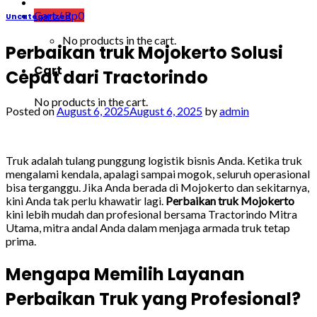
Cart /
Rp
0
Uncategorized
No products in the cart.
Perbaikan truk Mojokerto Solusi
Cart
Cepat dari Tractorindo
No products in the cart.
Posted on
August 6, 2025
August 6, 2025
by
admin
Truk adalah tulang punggung logistik bisnis Anda. Ketika truk
mengalami kendala, apalagi sampai mogok, seluruh operasional
bisa terganggu. Jika Anda berada di Mojokerto dan sekitarnya,
kini Anda tak perlu khawatir lagi.
Perbaikan truk Mojokerto
kini lebih mudah dan profesional bersama Tractorindo Mitra
Utama, mitra andal Anda dalam menjaga armada truk tetap
prima.
Mengapa Memilih Layanan
Perbaikan Truk yang Profesional?