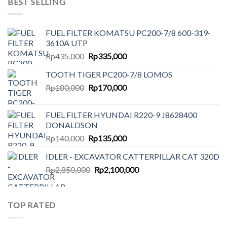
BEST SELLING
FUEL FILTER KOMATSU PC200-7/8 600-319-
3610A UTP
Original
Current
Rp
435,000
Rp
335,000
price
price
TOOTH TIGER PC200-7/8 LOMOS
was:
is:
Original
Current
Rp
180,000
Rp435,000.
Rp
170,000
Rp335,000.
price
price
was:
is:
FUEL FILTER HYUNDAI R220-9 J8628400
Rp180,000.
Rp170,000.
DONALDSON
Original
Current
Rp
140,000
Rp
135,000
price
price
IDLER - EXCAVATOR CATTERPILLAR CAT 320D
was:
is:
Original
Current
Rp
2,850,000
Rp140,000.
Rp
2,100,000
Rp135,000.
price
price
was:
is:
Rp2,850,000.
Rp2,100,000.
TOP RATED