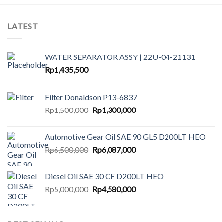
LATEST
WATER SEPARATOR ASSY | 22U-04-21131
Rp
1,435,500
Filter Donaldson P13-6837
Original
Current
Rp
1,500,000
Rp
1,300,000
price
price
was:
is:
Automotive Gear Oil SAE 90 GL5 D200LT HEO
Rp1,500,000.
Rp1,300,000.
Original
Current
Rp
6,500,000
Rp
6,087,000
price
price
was:
is:
Diesel Oil SAE 30 CF D200LT HEO
Rp6,500,000.
Rp6,087,000.
Original
Current
Rp
5,000,000
Rp
4,580,000
price
price
was:
is:
Rp5,000,000.
Rp4,580,000.