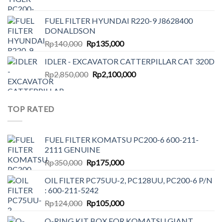
price
price
was:
is:
FUEL FILTER HYUNDAI R220-9 J8628400
Rp180,000.
Rp170,000.
DONALDSON
Original
Current
Rp
140,000
Rp
135,000
price
price
IDLER - EXCAVATOR CATTERPILLAR CAT 320D
was:
is:
Original
Current
Rp
2,850,000
Rp140,000.
Rp
2,100,000
Rp135,000.
price
price
was:
is:
Rp2,850,000.
Rp2,100,000.
TOP RATED
FUEL FILTER KOMATSU PC200-6 600-211-
2111 GENUINE
Original
Current
Rp
350,000
Rp
175,000
price
price
OIL FILTER PC75UU-2, PC128UU, PC200-6 P/N
was:
is:
: 600-211-5242
Rp350,000.
Rp175,000.
Original
Current
Rp
124,000
Rp
105,000
price
price
O-RING KIT BOX FOR KOMATSU GIANT