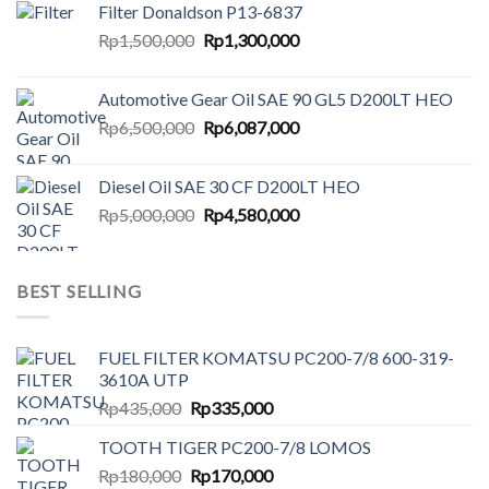
Filter Donaldson P13-6837
Original
Current
Rp
1,500,000
Rp
1,300,000
price
price
was:
is:
Automotive Gear Oil SAE 90 GL5 D200LT HEO
Rp1,500,000.
Rp1,300,000.
Original
Current
Rp
6,500,000
Rp
6,087,000
price
price
was:
is:
Diesel Oil SAE 30 CF D200LT HEO
Rp6,500,000.
Rp6,087,000.
Original
Current
Rp
5,000,000
Rp
4,580,000
price
price
was:
is:
Rp5,000,000.
Rp4,580,000.
BEST SELLING
FUEL FILTER KOMATSU PC200-7/8 600-319-
3610A UTP
Original
Current
Rp
435,000
Rp
335,000
price
price
TOOTH TIGER PC200-7/8 LOMOS
was:
is:
Original
Current
Rp
180,000
Rp435,000.
Rp
170,000
Rp335,000.