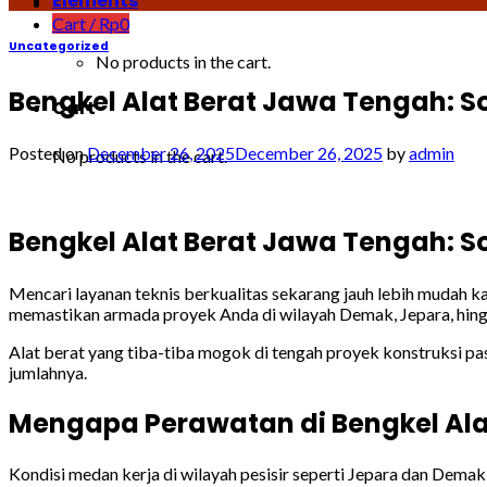
Elements
Cart /
Rp
0
Uncategorized
No products in the cart.
Bengkel Alat Berat Jawa Tengah: So
Cart
Posted on
December 26, 2025
December 26, 2025
by
admin
No products in the cart.
Bengkel Alat Berat Jawa Tengah: So
Mencari layanan teknis berkualitas sekarang jauh lebih mudah k
memastikan armada proyek Anda di wilayah Demak, Jepara, hingg
Alat berat yang tiba-tiba mogok di tengah proyek konstruksi pasti
jumlahnya.
Mengapa Perawatan di Bengkel Ala
Kondisi medan kerja di wilayah pesisir seperti Jepara dan Demak