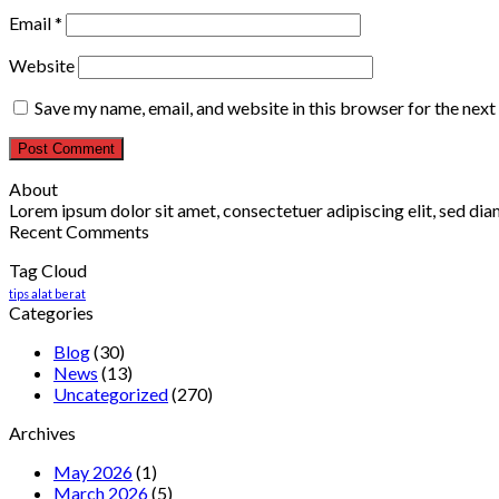
Email
*
Website
Save my name, email, and website in this browser for the nex
About
Lorem ipsum dolor sit amet, consectetuer adipiscing elit, sed d
Recent Comments
Tag Cloud
tips alat berat
Categories
Blog
(30)
News
(13)
Uncategorized
(270)
Archives
May 2026
(1)
March 2026
(5)