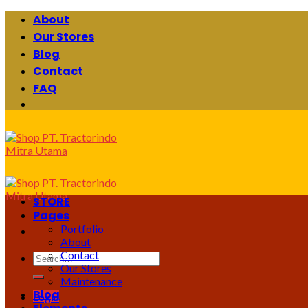
Skip
About
to
Our Stores
content
Blog
Contact
FAQ
STORE
Pages
Portfolio
About
Contact
Search
Our Stores
for:
Maintenance
Blog
Login