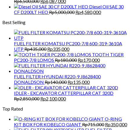
Rp1,500,000.
Rp1,300,000.
Original
Current
Rp
6,500,000
Rp
6,087,000
price
price
Diesel Oil SAE 30
was:
is:
Original
Current
CF D200LT HEO
Rp
5,000,000
Rp
4,580,000
Rp6,500,000.
Rp6,087,000.
price
price
Best Selling
was:
is:
Rp5,000,000.
Rp4,580,000.
FUEL FILTER KOMATSU PC200-7/8 600-319-3610A
Original
Current
UTP
Rp
435,000
Rp
335,000
price
price
TOOTH TIGER
was:
is:
Original
Current
PC200-7/8 LOMOS
Rp
180,000
Rp
170,000
Rp435,000.
Rp335,000.
price
price
was:
is:
Rp180,000.
Rp170,000.
FUEL FILTER HYUNDAI R220-9 J8628400
Original
Current
DONALDSON
Rp
140,000
Rp
135,000
price
price
was:
is:
IDLER - EXCAVATOR CATTERPILLAR CAT 320D
Original
Current
Rp140,000.
Rp135,000.
Rp
2,850,000
Rp
2,100,000
price
price
Top Rated
was:
is:
Rp2,850,000.
Rp2,100,000.
O-RING
Original
C
KIT BOX FOR KOBELCO GIANT
Rp
715,000
Rp
350,000
price
p
FUEL FILTER