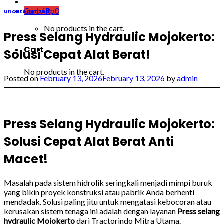
Cart /
Rp
0
Uncategorized
No products in the cart.
Press Selang Hydraulic Mojokerto:
Cart
Solusi Cepat Alat Berat!
No products in the cart.
Posted on
February 13, 2026
February 13, 2026
by
admin
Press Selang Hydraulic Mojokerto:
Solusi Cepat Alat Berat Anti
Macet!
Masalah pada sistem hidrolik seringkali menjadi mimpi buruk
yang bikin proyek konstruksi atau pabrik Anda berhenti
mendadak. Solusi paling jitu untuk mengatasi kebocoran atau
kerusakan sistem tenaga ini adalah dengan layanan
Press selang
hydraulic Mojokerto
dari Tractorindo Mitra Utama.