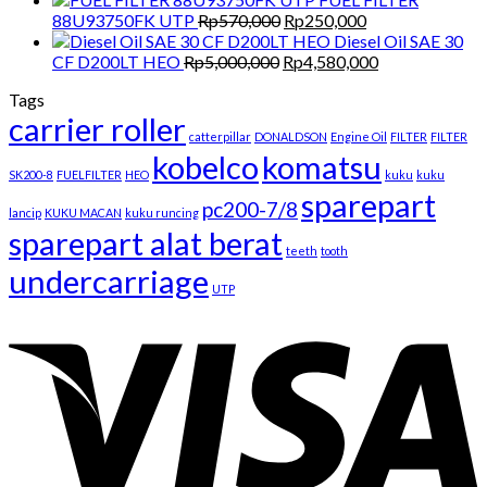
Original
Current
was:
is
88U93750FK UTP
Rp
570,000
Rp
250,000
price
price
Rp715,000.
R
Diesel Oil SAE 30
Original
was:
is:
Current
CF D200LT HEO
Rp
5,000,000
Rp
4,580,000
price
Rp570,000.
Rp250,000.
price
Tags
was:
is:
carrier roller
Rp5,000,000.
Rp4,580,000.
catterpillar
DONALDSON
Engine Oil
FILTER
FILTER
kobelco
komatsu
SK200-8
FUELFILTER
HEO
kuku
kuku
sparepart
pc200-7/8
lancip
KUKU MACAN
kuku runcing
sparepart alat berat
teeth
tooth
undercarriage
UTP