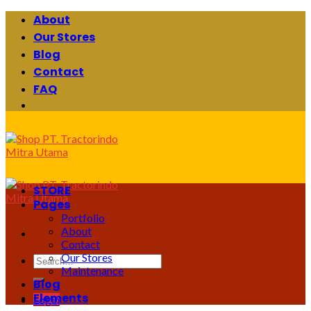
Skip
About
to
Our Stores
content
Blog
Contact
FAQ
STORE
Pages
Portfolio
About
Contact
Our Stores
Search
Maintenance
for:
Blog
Elements
Login