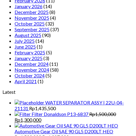
February 2026
(11)
January 2026
(14)
December 2025
(8)
November 2025
(4)
October 2025
(32)
September 2025
(37)
August 2025
(90)
July 2025
(14)
June 2025
(1)
February 2025
(5)
January 2025
(3)
December 2024
(11)
November 2024
(58)
October 2024
(5)
April 2021
(1)
Latest
WATER SEPARATOR ASSY | 22U-04-
21131
Rp
1,435,500
Filter Donaldson P13-6837
Rp
1,500,000
Original
Current
Rp
1,300,000
price
price
was:
is:
Automotive Gear Oil SAE 90 GL5 D200LT HEO