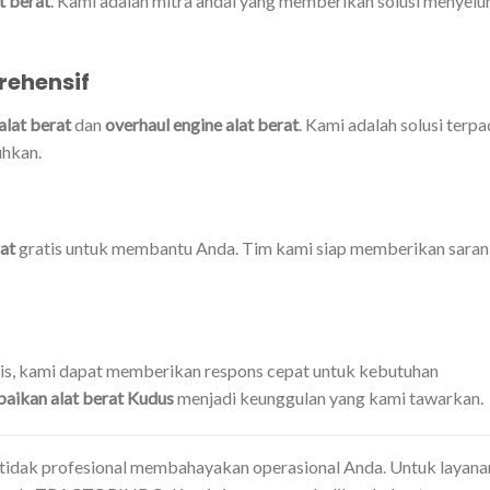
t berat
. Kami adalah mitra andal yang memberikan solusi menyelu
rehensif
alat berat
dan
overhaul engine alat berat
. Kami adalah solusi terp
uhkan.
rat
gratis untuk membantu Anda. Tim kami siap memberikan saran
gis, kami dapat memberikan respons cepat untuk kebutuhan
baikan alat berat Kudus
menjadi keunggulan yang kami tawarkan.
tidak profesional membahayakan operasional Anda. Untuk layana