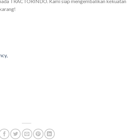
an pada TRACTORINDO. Kami siap mengembalikan kekuatan
ekarang!
ncy,