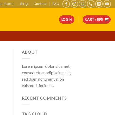
ur Stores
Blog
Contact
FAQ
LOGIN
CART /
RP
0
ABOUT
Lorem ipsum dolor sit amet,
consectetuer adipiscing elit,
sed diam nonummy nibh
euismod tincidunt.
RECENT COMMENTS
TAG CLOUD