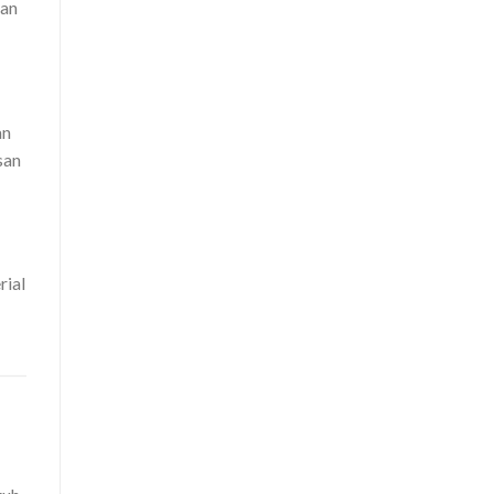
san
an
san
rial