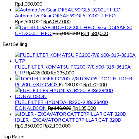
Original
Current
Rp
1,300,000
price
price
was:
is:
Automotive Gear Oil SAE 90 GL5 D200LT HEO
Rp1,500,000.
Rp1,300,000.
Original
Current
Rp
6,500,000
Rp
6,087,000
price
price
Diesel Oil SAE 30
was:
is:
Original
Current
CF D200LT HEO
Rp
5,000,000
Rp
4,580,000
Rp6,500,000.
Rp6,087,000.
price
price
Best Selling
was:
is:
Rp5,000,000.
Rp4,580,000.
FUEL FILTER KOMATSU PC200-7/8 600-319-3610A
Original
Current
UTP
Rp
435,000
Rp
335,000
price
price
TOOTH TIGER
was:
is:
Original
Current
PC200-7/8 LOMOS
Rp
180,000
Rp
170,000
Rp435,000.
Rp335,000.
price
price
was:
is:
Rp180,000.
Rp170,000.
FUEL FILTER HYUNDAI R220-9 J8628400
Original
Current
DONALDSON
Rp
140,000
Rp
135,000
price
price
was:
is:
IDLER - EXCAVATOR CATTERPILLAR CAT 320D
Original
Current
Rp140,000.
Rp135,000.
Rp
2,850,000
Rp
2,100,000
price
price
Top Rated
was:
is: