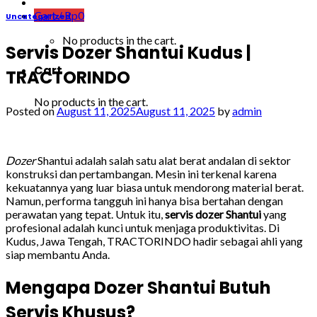
Cart /
Rp
0
Uncategorized
No products in the cart.
Servis Dozer Shantui Kudus |
Cart
TRACTORINDO
No products in the cart.
Posted on
August 11, 2025
August 11, 2025
by
admin
Dozer
Shantui adalah salah satu alat berat andalan di sektor
konstruksi dan pertambangan. Mesin ini terkenal karena
kekuatannya yang luar biasa untuk mendorong material berat.
Namun, performa tangguh ini hanya bisa bertahan dengan
perawatan yang tepat. Untuk itu,
servis dozer Shantui
yang
profesional adalah kunci untuk menjaga produktivitas. Di
Kudus, Jawa Tengah, TRACTORINDO hadir sebagai ahli yang
siap membantu Anda.
Mengapa Dozer Shantui Butuh
Servis Khusus?