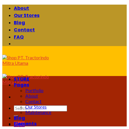
Skip
About
to
Our Stores
content
Blog
Contact
FAQ
STORE
Pages
Portfolio
About
Contact
Our Stores
Search
Maintenance
for:
Blog
Elements
Login