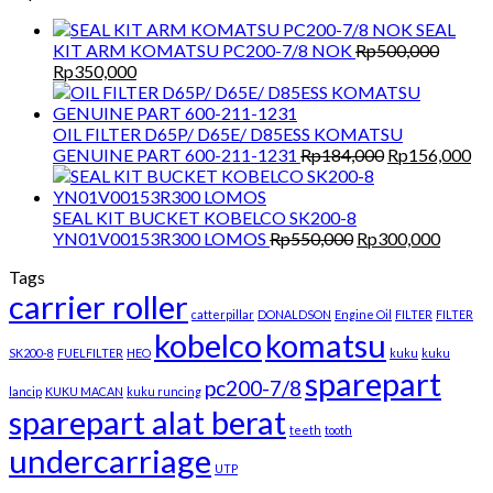
Rp2,850,000.
Rp2,100,000.
SEAL
KIT ARM KOMATSU PC200-7/8 NOK
Rp
500,000
Original
Current
Rp
350,000
price
price
was:
is:
Rp500,000.
Rp350,000.
OIL FILTER D65P/ D65E/ D85ESS KOMATSU
Original
Cu
GENUINE PART 600-211-1231
Rp
184,000
Rp
156,000
price
pri
was:
is:
Rp184,000.
Rp
SEAL KIT BUCKET KOBELCO SK200-8
Original
Curren
YN01V00153R300 LOMOS
Rp
550,000
Rp
300,000
price
price
Tags
was:
is:
carrier roller
Rp550,000.
Rp300,
catterpillar
DONALDSON
Engine Oil
FILTER
FILTER
kobelco
komatsu
SK200-8
FUELFILTER
HEO
kuku
kuku
sparepart
pc200-7/8
lancip
KUKU MACAN
kuku runcing
sparepart alat berat
teeth
tooth
undercarriage
UTP